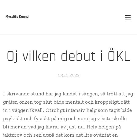
Mysslä's Kennel
Oj vilken debut i ÖKL
03.10.2022
I skrivande stund har jag landat i sängen, så trött att jag
gråter, orken tog slut både mentalt och kroppsligt, rätt
in i väggen ikväll. Otroligt intensiv helg som tagit både
psykiskt och fysiskt på mig och som jag visste skulle
bli mer än vad jag klarar av just nu. Hela helgen på
jaktprov och sen uppå det kom det lite oväntat en