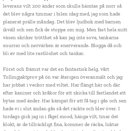
leverans vilt 200 änder som skulle hämtas på norr så
det blev några timmar i bilen idag med, jag som hade
planerat prälle måndag. Det blev ljudbok med barnen
ikväll och sen fick de stoppa om mig. Men fast hela mitt
väsen skriker trötthet så kan jag inte sova, tankarna
snurrar och nervärken är enerverande. Blogga då och
bli av med lite rastlöshet och tankar.
Först och främst var det en fantastisk helg, vårt
Tollingjaktprov på ön var återigen överanmält och jag
har jobbat i veckor med viltet. Har flängt här och där
efter kaniner och kråkor för att skicka till fastlandet att
bytas med änder. Har kämpat för att få tag i gås och sen
hade vi i slut ändan gås så det räckte och blev över. I
tordags gick jag in i fågel mood, hänga vilt, tinar det
klokt, är de tillräckligt fina, kommer de räcka, luktar