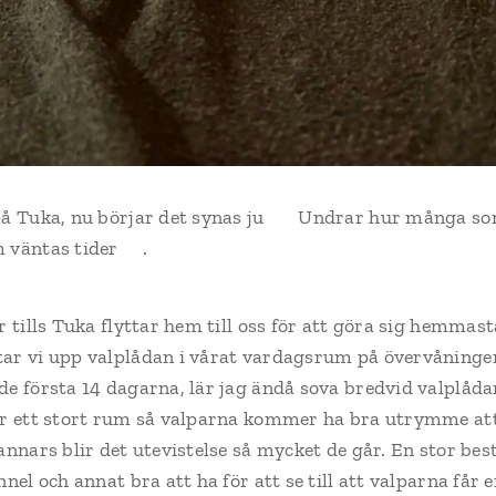
 på Tuka, nu börjar det synas ju 😍 Undrar hur många s
m väntas tider🥰.
r tills Tuka flyttar hem till oss för att göra sig hemma
tar vi upp valplådan i vårat vardagsrum på övervåninge
de första 14 dagarna, lär jag ändå sova bredvid valplådan
är ett stort rum så valparna kommer ha bra utrymme att
annars blir det utevistelse så mycket de går. En stor bes
nel och annat bra att ha för att se till att valparna får e