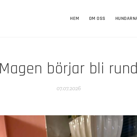
HEM
OM OSS
HUNDARN
Magen börjar bli run
07.07.2026